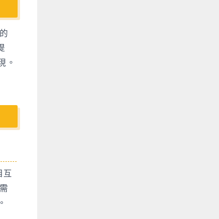
的
提
現。
相互
需
。