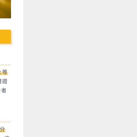
C等
體證
費者
分