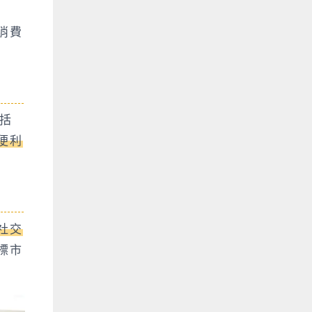
消費
括
便利
社交
標市