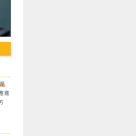
是
應進
方