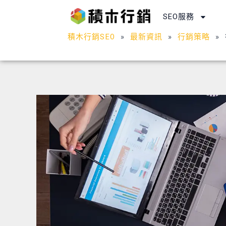
跳
SEO服務
至
主
積木行銷SEO
»
最新資訊
»
行銷策略
»
要
內
容