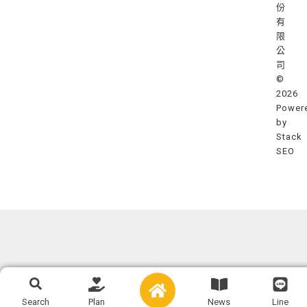
份
有
限
公
司
©
2026
Power
by
Stack
SEO
Search
Search
Plan
News
Line