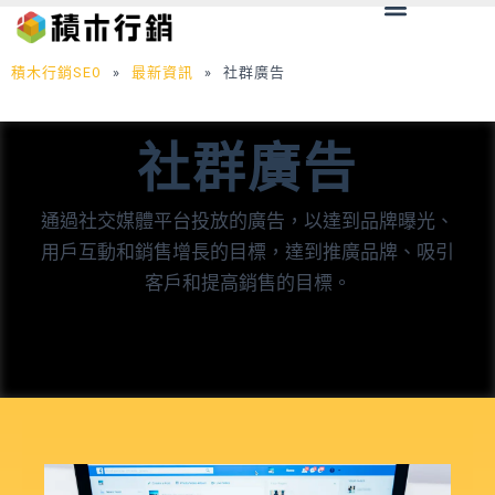
Menu
跳
至
主
積木行銷SEO
»
最新資訊
»
社群廣告
要
內
社群廣告
容
通過社交媒體平台投放的廣告，以達到品牌曝光、
用戶互動和銷售增長的目標，達到推廣品牌、吸引
客戶和提高銷售的目標。