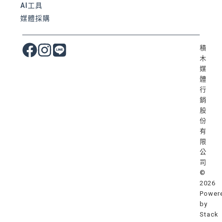
AI工具
媒體採購
積
木
媒
體
行
銷
股
份
有
限
公
司
©
2026
Power
by
Stack