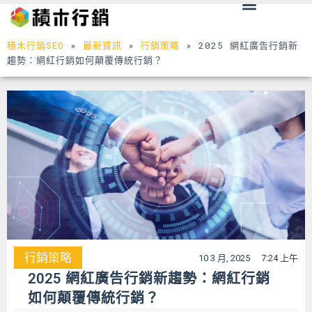
Menu
跳
至
主
積木行銷SEO
»
最新資訊
»
行銷策略
»
2025 網紅廣告行銷新
要
趨勢：網紅行銷如何顛覆傳統行銷？
內
容
行銷策略
10 3 月, 2025
7:24 上午
2025 網紅廣告行銷新趨勢：網紅行銷
如何顛覆傳統行銷？