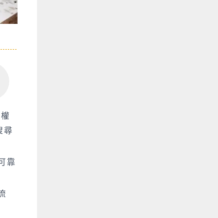
多權
搜尋
可靠
流