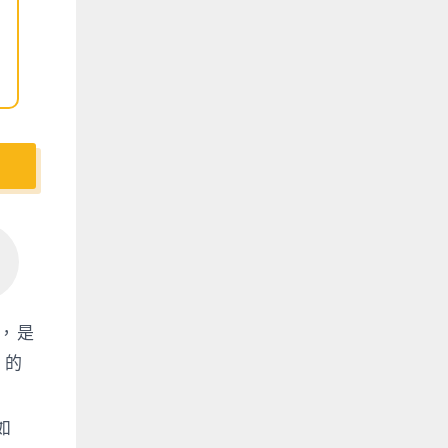
），是
 的
如