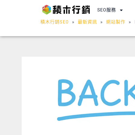
跳
SEO服務
至
主
積木行銷SEO
»
最新資訊
»
網站製作
»
要
內
容