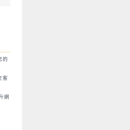
您的
交客
升網