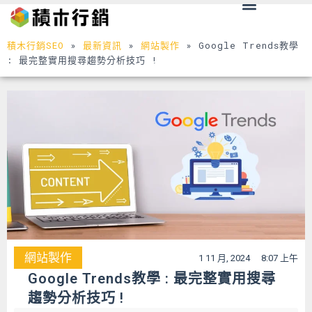
Menu
跳
至
主
積木行銷SEO
»
最新資訊
»
網站製作
»
Google Trends教學
要
: 最完整實用搜尋趨勢分析技巧 !
內
容
網站製作
1 11 月, 2024
8:07 上午
Google Trends教學 : 最完整實用搜尋
趨勢分析技巧 !