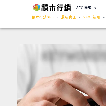
跳
SEO服務
至
主
積木行銷SEO
»
最新資訊
»
SEO 新知
要
內
容