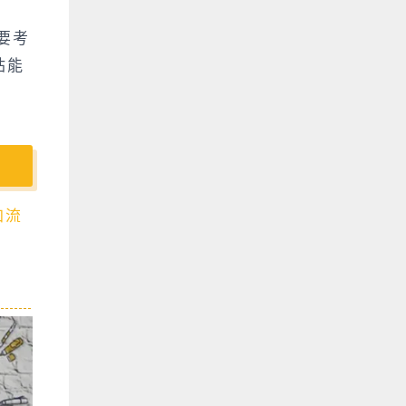
要考
站能
加流