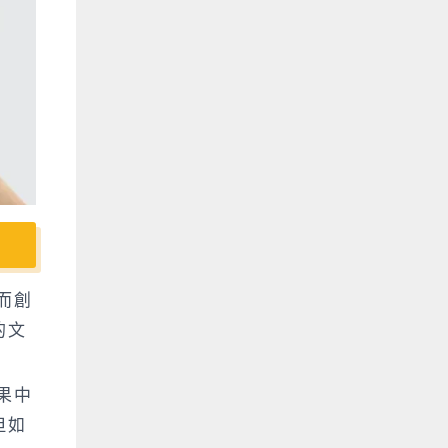
而創
的文
果中
但如