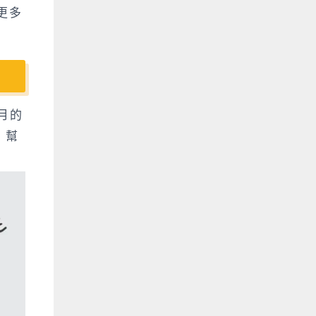
更多
月的
，幫