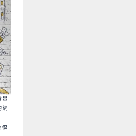
尋量
的網
獲得