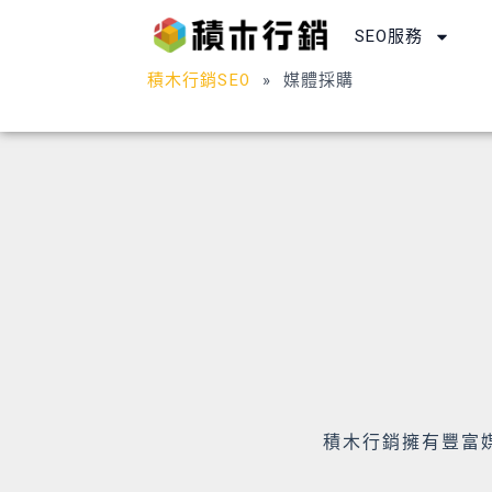
跳
SEO服務
至
主
積木行銷SEO
»
媒體採購
要
內
容
積木行銷擁有豐富