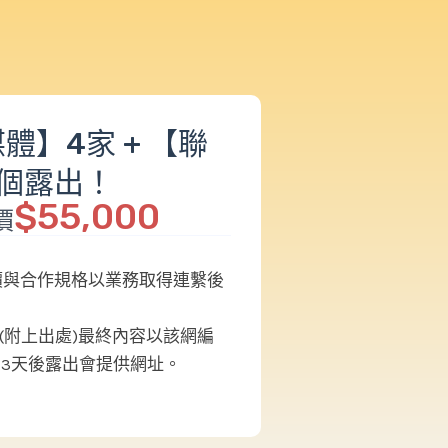
體】4家 + 【聯
1個露出！
$55,000
價
價與合作規格以業務取得連繫後
圖片(附上出處)最終內容以該網編
~3天後露出會提供網址。