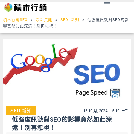
Menu
跳
至
主
積木行銷SEO
»
最新資訊
»
SEO 新知
»
低強度訊號對SEO的影
要
響竟然如此深遠！別再忽視！
內
容
SEO 新知
16 10 月, 2024
5:19 上午
低強度訊號對SEO的影響竟然如此深
遠！別再忽視！