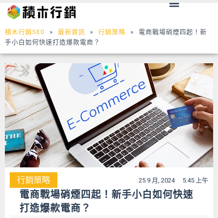
Menu
跳
至
主
積木行銷SEO
»
最新資訊
»
行銷策略
»
電商戰場硝煙四起！新
要
手小白如何快速打造爆款電商？
內
容
行銷策略
25 9 月, 2024
5:45 上午
電商戰場硝煙四起！新手小白如何快速
打造爆款電商？