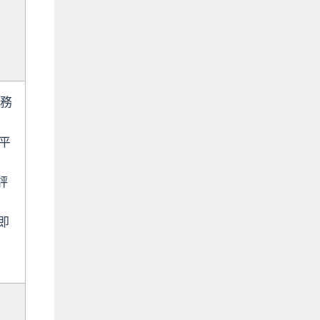
事務
師平
毅評
樂即