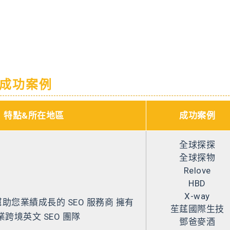
、成功案例
特點&所在地區
成功案例
全球探探
全球探物
Relove
HBD
X-way
 幫助您業績成長的 SEO 服務商 擁有
苼莛國際生技
業跨境英文 SEO 團隊
鄧爸麥酒