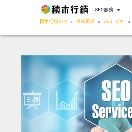
跳
SEO服務
至
主
積木行銷SEO
»
最新資訊
»
SEO 新知
要
內
容