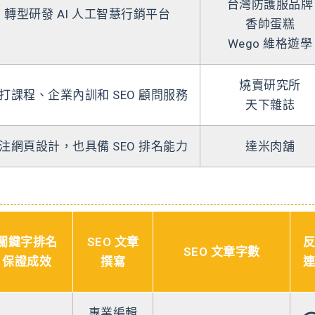
台灣防護服品牌
司 轉型研發 AI 人工智慧行銷平台
香帥蛋糕
Wego 維格遊學
燒賣研究所
 主打課程、企業內訓和 SEO 顧問服務
天下雜誌
 專注網頁設計，也具備 SEO 排名能力
達米肉舖
關鍵字排名
SEO 文章
反
SEO 文章字數
保證成效
撰寫
連
專業編輯