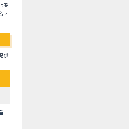
化為
名，
提供
重