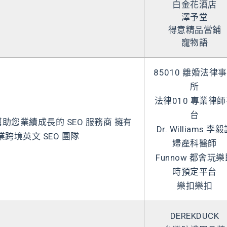
白金花酒店
澤予堂
得意精品當鋪
寵物語
85010 離婚法律
所
法律010 專業律
台
 幫助您業績成長的 SEO 服務商 擁有
Dr. Williams 李
業跨境英文 SEO 團隊
婦產科醫師
Funnow 都會玩
時預定平台
樂扣樂扣
DEREKDUCK