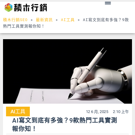
Menu
跳
至
主
積木行銷SEO
»
最新資訊
»
AI工具
»
AI寫文到底有多強？9款
要
熱門工具實測報你知！
內
容
AI工具
12 6 月, 2025
2:10 上午
AI寫文到底有多強？9款熱門工具實測
報你知！