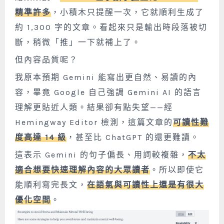
精準許多
，小積木只提醒一次，它就順利生成了
約 1,300 字的文章。看起來只是輸出時段落被切
斷，稍微「推」一下就補上了。
但內容品質呢？
我原本預期 Gemini 能寫出更自然、易讀的內
容，畢竟 Google 自己強調 Gemini AI 的語言
理解更貼近人類。結果卻有點失望——經
Hemingway Editor 檢測，這篇文章的
可讀性難
度高達 14 級
，甚至比 ChatGPT 的還更難讀。
這表示 Gemini 的句子偏長、用詞較複雜，
不太
適合想要快速理解內容的大眾讀者
。所以即使它
能順利寫完長文，
在語氣與可讀性上還是有很大
優化空間
。