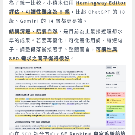
為了統一比較，小積木也用
Hemingway Editor
評估
，
可讀性難度為 9 級
，比起 ChatGPT 的 13
級、Gemini 的 14 級都更易讀。
結構清楚、語氣自然
，是目前為止最接近理想水
準的成果。若要再優化，可從簡化用詞、縮短句
子、調整段落銜接著手。整體而言，
可讀性與
SEO 需求之間平衡得很好
。
而在 SEO 評分方面，
SE Ranking 自家系統給這