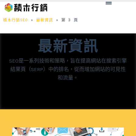
Menu
跳
至
主
積木行銷SEO
»
最新資訊
»
第 3 頁
要
內
最新資訊
容
SEO是一系列技術和策略，旨在提高網站在搜索引擎
結果頁（SERP）中的排名，從而增加網站的可見性
和流量。