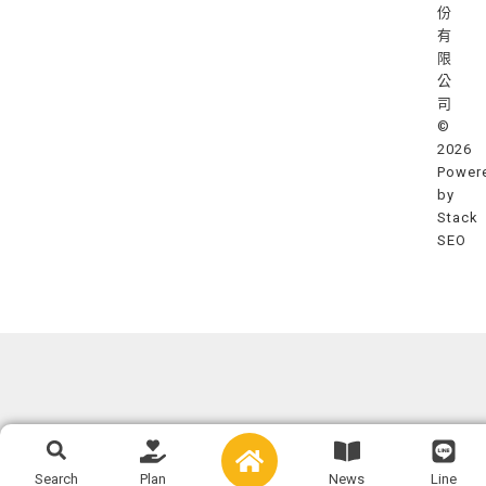
份
有
限
公
司
©
2026
Power
by
Stack
SEO
Search
Search
Plan
News
Line