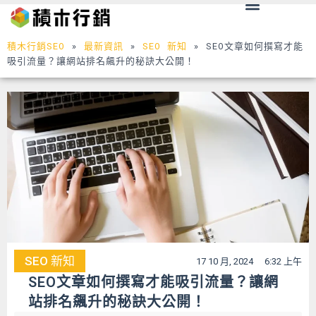
Menu
跳
至
主
積木行銷SEO
»
最新資訊
»
SEO 新知
»
SEO文章如何撰寫才能
要
吸引流量？讓網站排名飆升的秘訣大公開！
內
容
SEO 新知
17 10 月, 2024
6:32 上午
SEO文章如何撰寫才能吸引流量？讓網
站排名飆升的秘訣大公開！