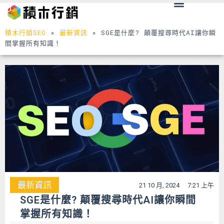
Menu
跳
至
主
積木行銷SEO
»
最新資訊
»
SGE是什麼? 顛覆搜尋時代AI讓你瞬
要
間掌握所有知識！
內
容
最新資訊
21 10 月, 2024
7:21 上午
SGE是什麼? 顛覆搜尋時代AI讓你瞬間
掌握所有知識！