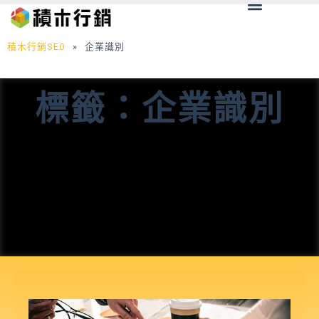
Menu
跳
至
主
積木行銷SEO
»
企業識別
要
內
標籤：企業識別
容