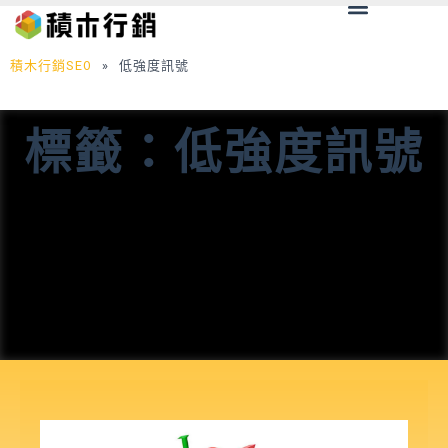
Menu
跳
至
主
積木行銷SEO
»
低強度訊號
要
內
標籤：低強度訊號
容