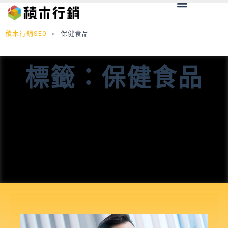
Menu
跳
至
主
積木行銷SEO
»
保健食品
要
內
標籤：保健食品
容