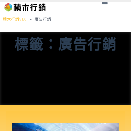
Menu
跳
至
主
積木行銷SEO
»
廣告行銷
要
內
標籤：廣告行銷
容