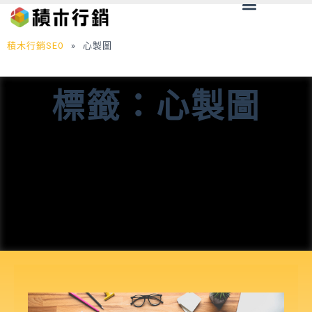
Menu
跳
至
主
積木行銷SEO
»
心製圖
要
內
標籤：心製圖
容