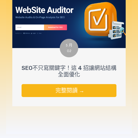
5 月
02
SEO不只寫關鍵字！這 4 招讓網站結構
全面優化
完整閱讀 →