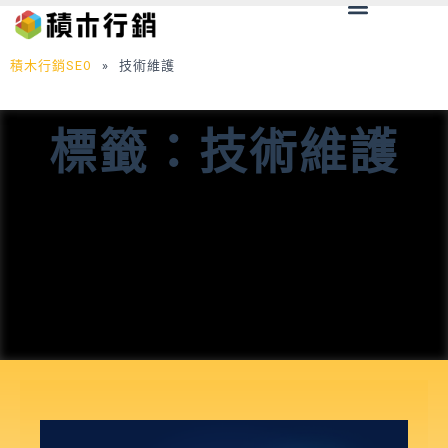
Menu
跳
至
主
積木行銷SEO
»
技術維護
要
內
標籤：技術維護
容