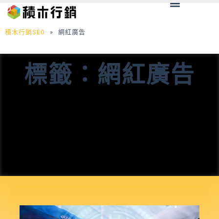
Menu
跳
至
主
積木行銷SEO
»
網紅廣告
要
內
標籤：網紅廣告
容