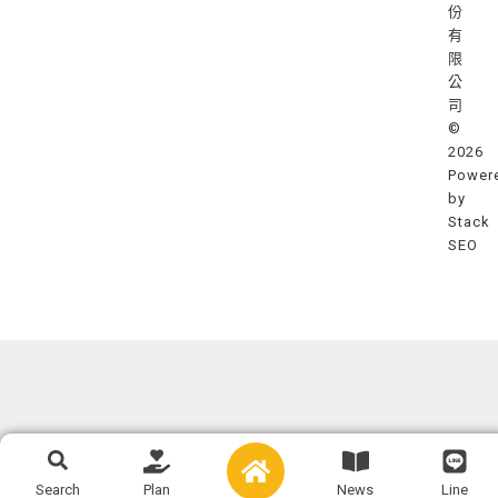
份
有
限
公
司
©
2026
Power
by
Stack
SEO
Search
Search
Plan
News
Line