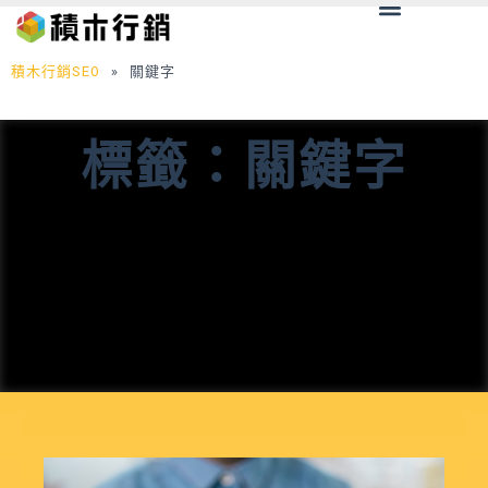
Menu
跳
至
主
積木行銷SEO
»
關鍵字
要
內
標籤：關鍵字
容