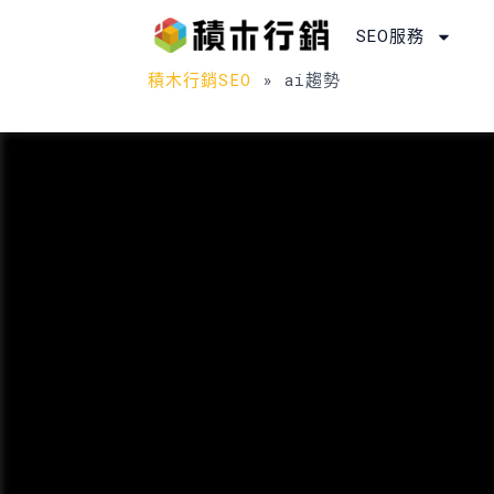
跳
SEO服務
至
主
積木行銷SEO
»
ai趨勢
要
內
容