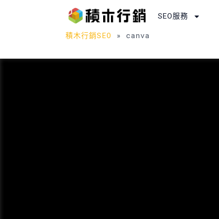
跳
SEO服務
至
主
積木行銷SEO
»
canva
要
內
容