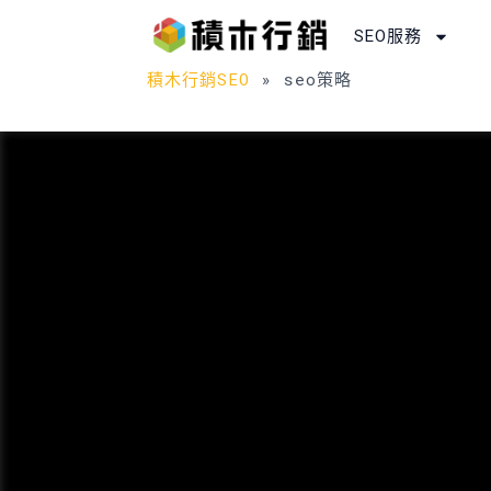
跳
SEO服務
至
主
積木行銷SEO
»
seo策略
要
內
容