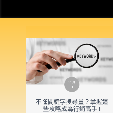
10 月
14
不懂關鍵字搜尋量？掌握這
些攻略成為行銷高手 !