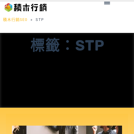
Menu
跳
至
主
積木行銷SEO
»
STP
要
內
標籤：STP
容